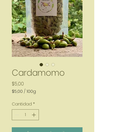
Cardamomo
Precio
$5,00
$5,00
/
100g
$5,00
por
Cantidad
*
100
Gramos