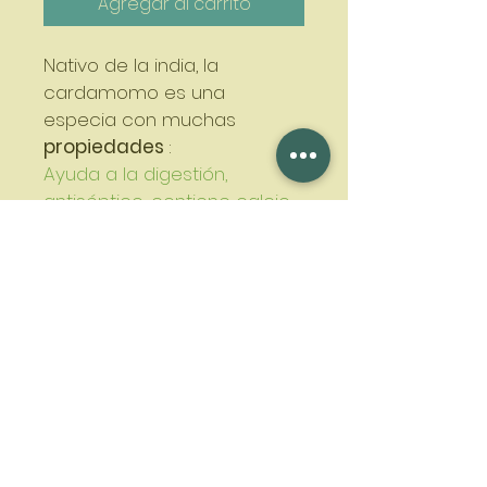
Agregar al carrito
Nativo de la india, la 
cardamomo es una 
especia con muchas 
propiedades
 : 
Ayuda a la digestión, 
antiséptico, contiene calcio, 
magnesio, vitamina B2 y B6
Tiene un 
sabor fuerte
 de 
limón y pimienta.
Se utiliza en infusión y en 
cocina para realzar el sabor 
de platos y postres.