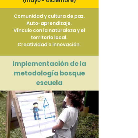
(mayo - diciembre)
Comunidad y cultura de paz.
Auto-aprendizaje.
Vínculo con la naturaleza y el
territorio local.
Creatividad e innovación.
Implementación de la
metodología bosque
escuela