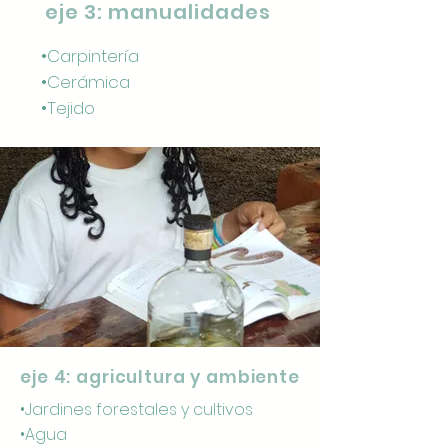
eje 3: manualidades
•Carpintería
•Cerámica
•Tejido
eje 4: agricultura y ambiente
•Jardines forestales y cultivos
•Agua