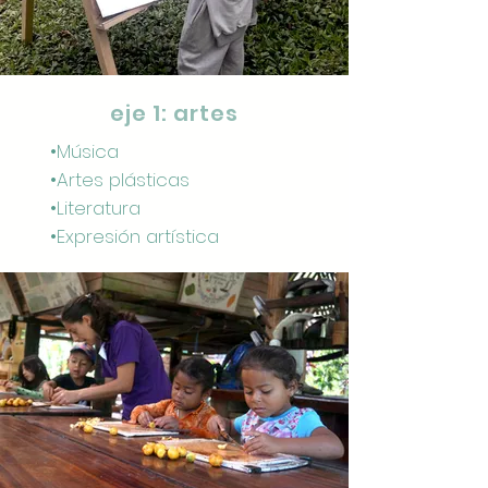
eje 1: artes
•Música
•Artes plásticas
•Literatura
•Expresión artística