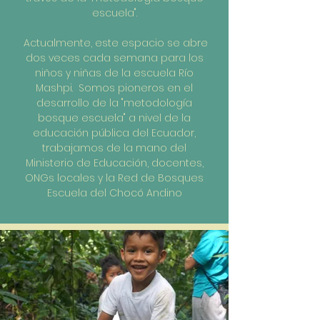
escuela".
Actualmente, este espacio se abre
dos veces cada semana para los
niños y niñas de la escuela Río
Mashpi. Somos pioneros en el
desarrollo de la "metodología
bosque escuela" a nivel de la
educación pública del Ecuador,
trabajamos de la mano del
Ministerio de Educación, docentes,
ONGs locales y la Red de Bosques
Escuela del Chocó Andino